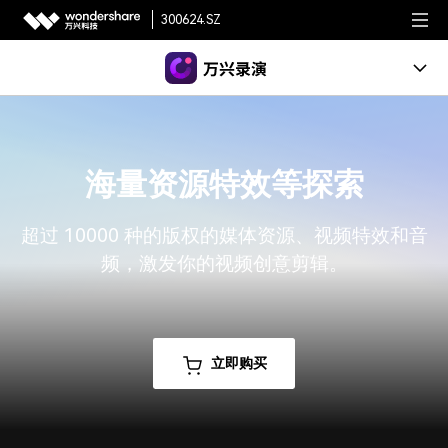
300624.SZ
万兴天幕
产品
在线录屏
AIGC数字创意
政企服务
资源特效
视频创意
海量资源特效等探索
角色
新闻中心
万兴超媒Agent
文章资讯
超过 10000 种的版权的媒体资源、视频特效和音
企业用户
关于万兴
万兴喵影
频，激发你的视频创意剪辑。
新手指南
视频录制教程
代理商
客户案例
公司简介
加入我们
视频剪辑教程
使用指南
应用场景
创业历程
帮助中心
技术参数
立即购买
数字文档
社会责任
绘图创意
绘图创意
登录
投资者关系
视频创意
万兴图示