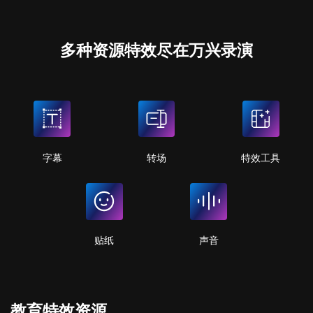
联系我们
行业
万兴脑图
供应商合作
制造业
多种资源特效尽在万兴录演
金融&银行
文档创意
教育
万兴PDF
电力能源
交通运输
万兴HiPDF
互联网&科技
实用工具
字幕
转场
特效工具
实用工具
万兴恢复专家
万兴易修
贴纸
声音
万兴手机管家
查看所有产品
教育特效资源